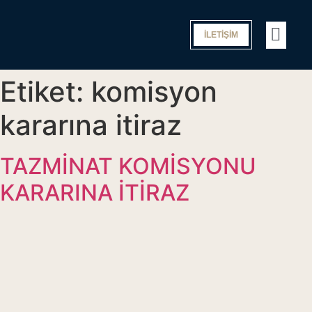
İLETİŞİM
Ç
H
He
O
Etiket:
komisyon
kararına itiraz
TAZMİNAT KOMİSYONU
KARARINA İTİRAZ